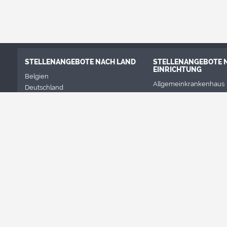
STELLENANGEBOTE NACH LAND
STELLENANGEBOTE 
EINRICHTUNG
Belgien
Allgemeinkrankenhaus
Deutschland
Arbeitsmedizinisches Z
Dänemark
Geburtenklinik
Frankreich
Geriatrisches Krankenh
Italien
Krebsbehandlungszent
Luxemburg
Orthopädisches Zentru
Norwegen
Privatkrankenhaus/ Klin
Portugal
Psychiatrisches Kranke
Schweden
Radiologisches Zentru
Schweiz
Staatliches Krankenhau
Vereinigtes Königreich
Universitätskrankenhau
Österreich
Alle Einrichtungen
Alle Länder