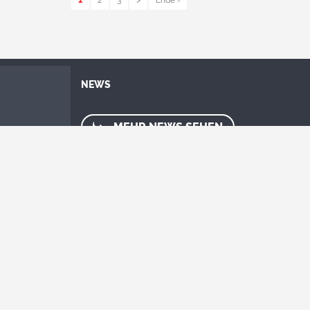
1
2
3
>
Ende ›
NEWS
MEHR NEWS SEHEN