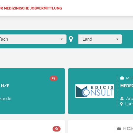
ÜR MEDIZINISCHE JOBVERMITTLUNG
Fach
Land
MED
 H/F
MEDEC
lkunde
Arb
Lame
MEDI