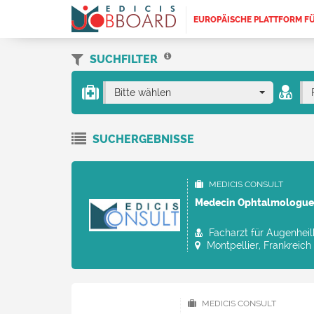
EUROPÄISCHE PLATTFORM F
SUCHFILTER
Bitte wählen
SUCHERGEBNISSE
MEDICIS CONSULT
Medecin Ophtalmologue
Facharzt für Augenhei
Montpellier, Frankreich
MEDICIS CONSULT