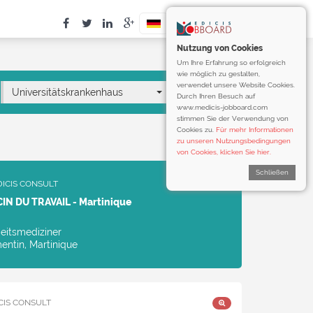
Nutzung von Cookies
Um Ihre Erfahrung so erfolgreich
wie möglich zu gestalten,
verwendet unsere Website Cookies.
Universitätskrankenhaus
Durch Ihren Besuch auf
www.medicis-jobboard.com
stimmen Sie der Verwendung von
Cookies zu.
Für mehr Informationen
zu unseren Nutzungsbedingungen
von Cookies, klicken Sie hier.
Schließen
ICIS CONSULT
IN DU TRAVAIL - Martinique
eitsmediziner
ntin, Martinique
CIS CONSULT