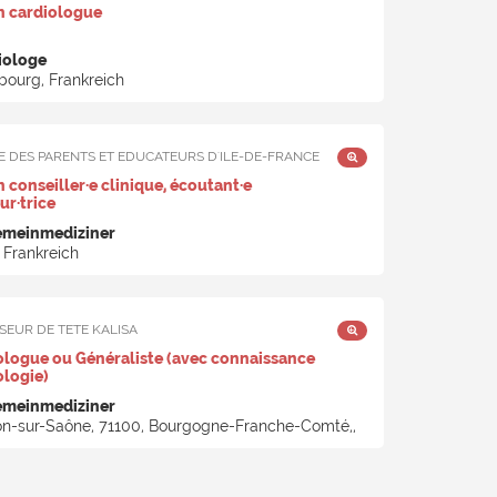
n cardiologue
iologe
bourg, Frankreich
 DES PARENTS ET EDUCATEURS D'ILE-DE-FRANCE
 conseiller·e clinique, écoutant·e
ur·trice
emeinmediziner
 Frankreich
EUR DE TETE KALISA
ogue ou Généraliste (avec connaissance
logie)
emeinmediziner
n-sur-Saône, 71100, Bourgogne-Franche-Comté,,
ich