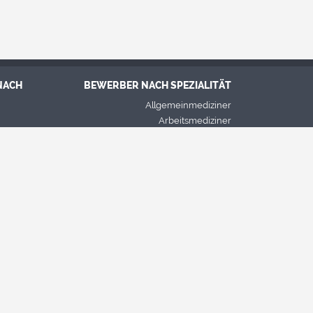
NACH
BEWERBER NACH SPEZIALITÄT
Allgemeinmediziner
Arbeitsmediziner
entrum
Facharzt für Anästhesie und
Notfallmedizin
aus
Facharzt für Augenheilkunde
rum
Facharzt für Geriatrie
m
Facharzt für Gynäkologie und
ik
Geburtshilfe
nhaus
Gastroenterologe
m
Hebamme
s
Kardiologe
s
Krankenpflegepersonal
Masseur und Krankengymnast
Psychiater