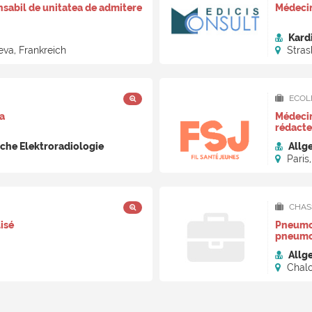
sabil de unitatea de admitere
Médeci
Kard
va, Frankreich
Stras
ECOLE
a
Médecin
rédacte
che Elektroradiologie
Allg
Paris,
CHASS
isé
Pneumol
pneumo
Allg
Chalo
Frankre