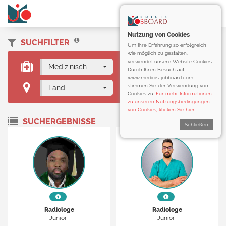
Nutzung von Cookies
SUCHFILTER
Um Ihre Erfahrung so erfolgreich
wie möglich zu gestalten,
verwendet unsere Website Cookies.
Medizinisch
Radiologe
Durch Ihren Besuch auf
www.medicis-jobboard.com
stimmen Sie der Verwendung von
Land
Cookies zu.
Für mehr Informationen
zu unseren Nutzungsbedingungen
von Cookies, klicken Sie hier.
SUCHERGEBNISSE
Schließen
Radiologe
Radiologe
-Junior -
-Junior -