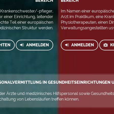
BEREICH
BEREICH
m, Krankenschwester/-pfleger,
Im Namen einer europäischen
r einer Einrichtung, leitender
Arzt im Praktikum, eine Kra
chte Teil einer europäischen
Physiotherapeuten, einen Dir
dizinischen Struktur werden.
Verwaltungsangestellten us
CHTEN
ANMELDEN
ANMELDEN
K
ONALVERMITTLUNG IN GESUNDHEITSEINRICHTUNGEN U
der Ärzte und medizinisches Hilfspersonal sowie Gesundheits
Schaltung von Lebensläufen treffen können.