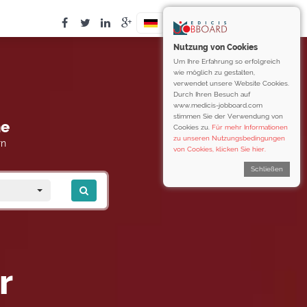
Nutzung von Cookies
Um Ihre Erfahrung so erfolgreich
wie möglich zu gestalten,
verwendet unsere Website Cookies.
Durch Ihren Besuch auf
www.medicis-jobboard.com
stimmen Sie der Verwendung von
he
Cookies zu.
Für mehr Informationen
zu unseren Nutzungsbedingungen
rn
von Cookies, klicken Sie hier.
Schließen
r